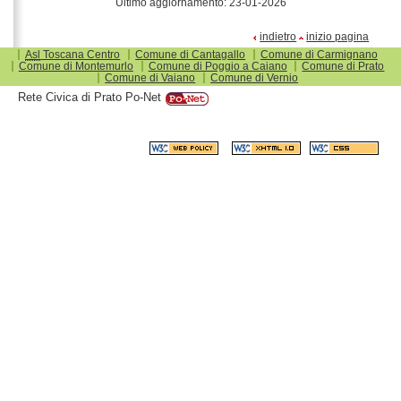
Ultimo aggiornamento:
23-01-2026
indietro
inizio pagina
Asl
Toscana Centro
Comune di Cantagallo
Comune di Carmignano
Comune di Montemurlo
Comune di Poggio a Caiano
Comune di Prato
Comune di Vaiano
Comune di Vernio
Rete Civica di Prato Po-Net