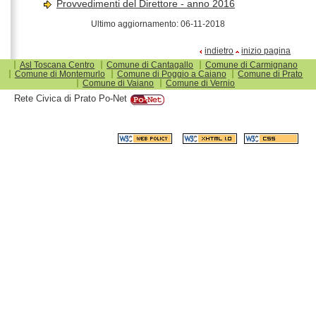
Provvedimenti del Direttore - anno 2016
Ultimo aggiornamento:
06-11-2018
indietro
inizio pagina
Asl
Toscana Centro
Comune di Cantagallo
Comune di Carmignano
Comune di Montemurlo
Comune di Poggio a Caiano
Comune di Prato
Comune di Vaiano
Comune di Vernio
Rete Civica di Prato Po-Net